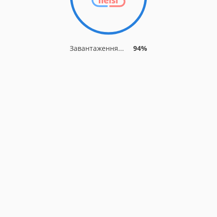
Завантаження...
94%