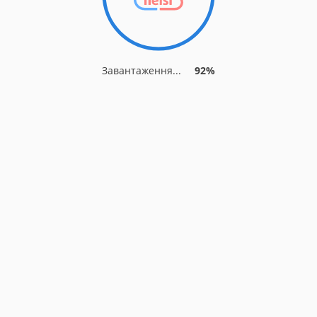
Завантаження...
92%