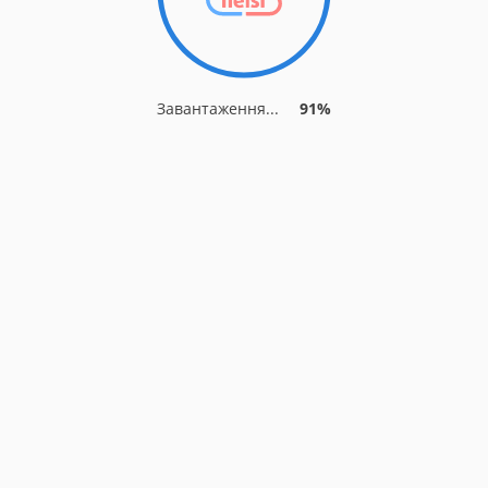
Завантаження...
91%