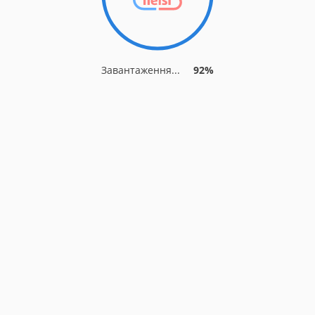
Завантаження...
92%