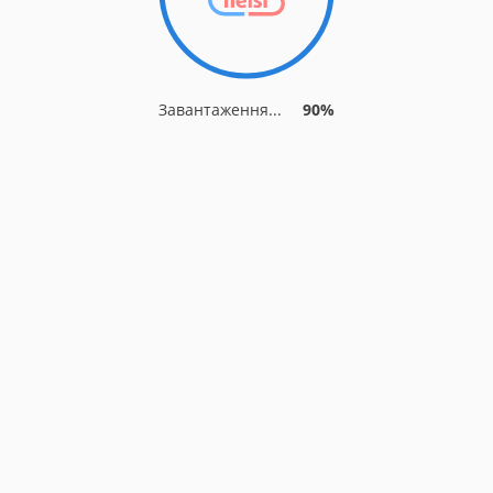
Завантаження...
90%