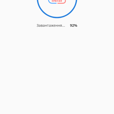
Завантаження...
92%