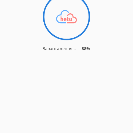
Завантаження...
93%