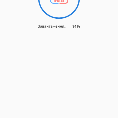
Завантаження...
91%