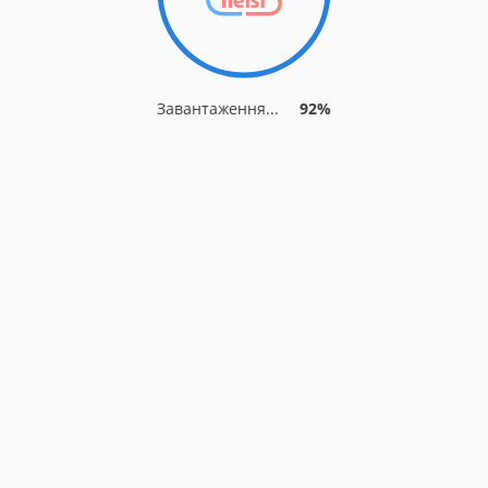
Завантаження...
92%