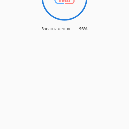
Завантаження...
93%