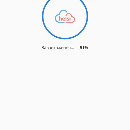
Завантаження...
91%