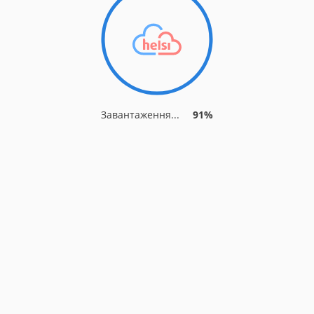
Завантаження...
91%