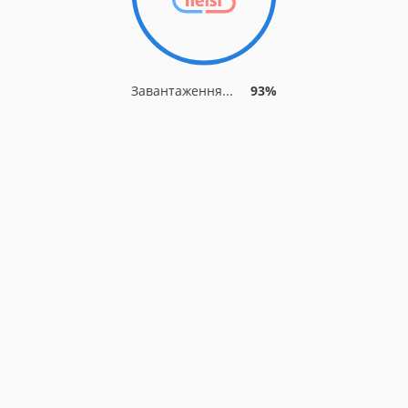
Завантаження...
93%