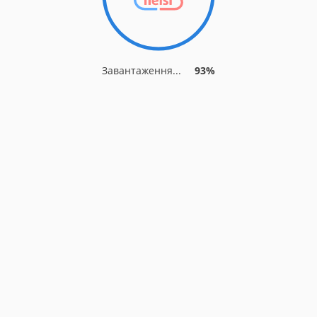
Завантаження...
93%