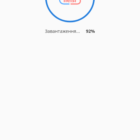
Завантаження...
92%