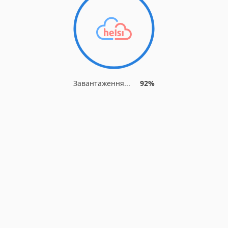
Завантаження...
92%