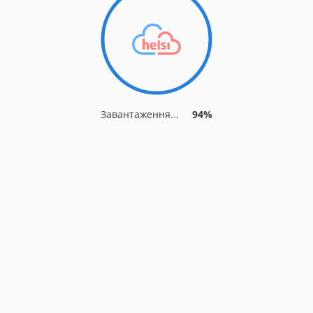
Завантаження...
94%