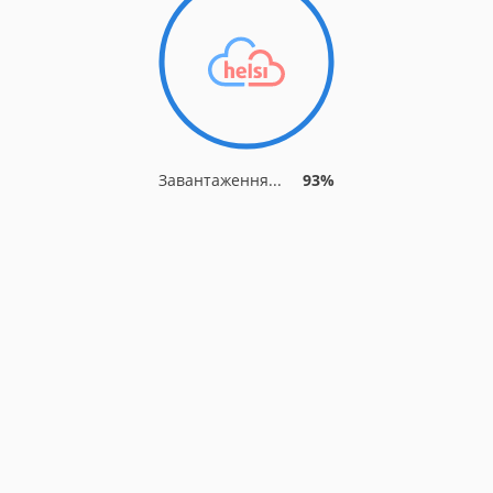
Завантаження...
93%