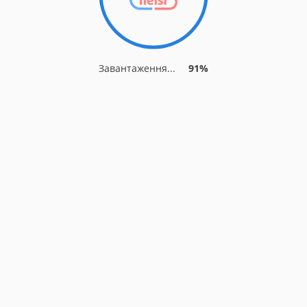
Завантаження...
91%