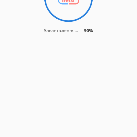
Завантаження...
90%