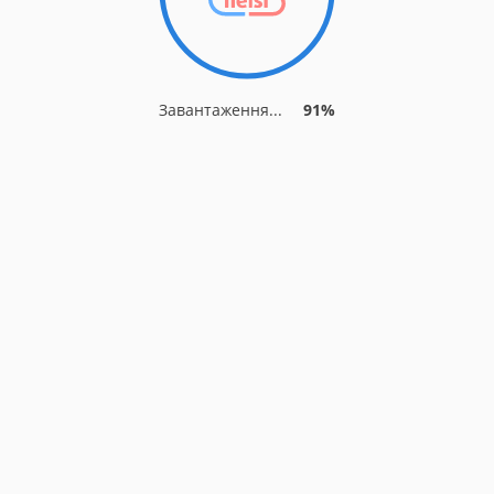
Завантаження...
91%