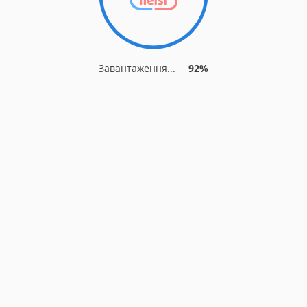
Завантаження...
92%