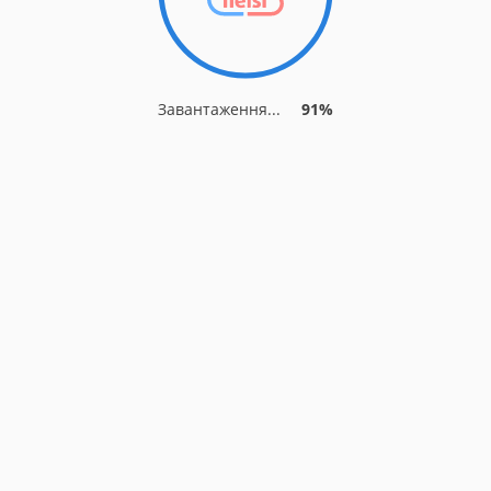
Завантаження...
91%