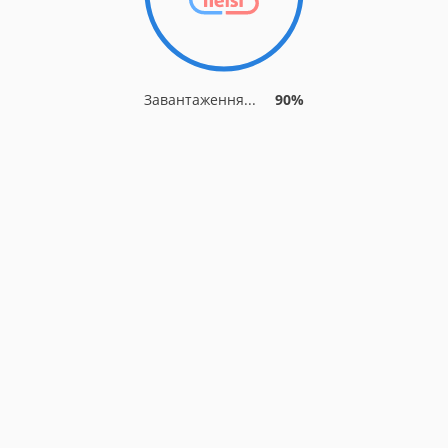
Завантаження...
90%