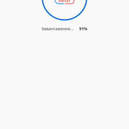
Завантаження...
91%