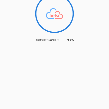
Завантаження...
93%