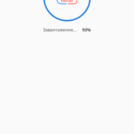
Завантаження...
93%