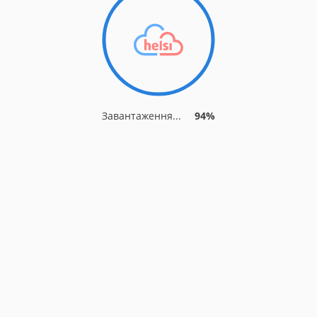
Завантаження...
94%