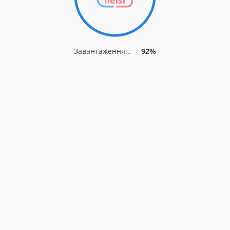
Завантаження...
92%