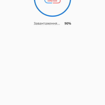
Завантаження...
90%