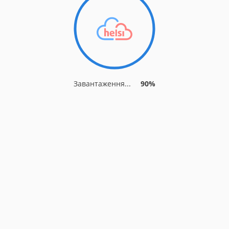
Завантаження...
90%