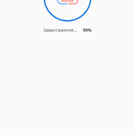
Завантаження...
90%