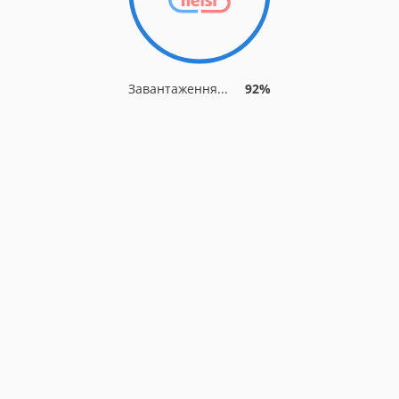
Завантаження...
92%