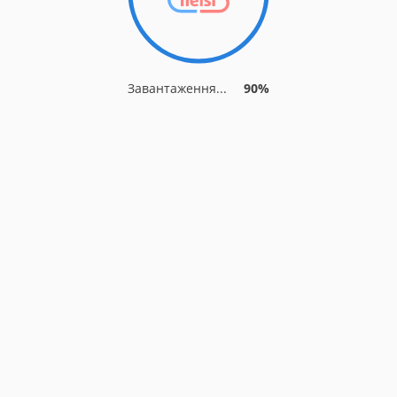
Завантаження...
90%