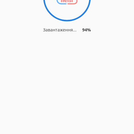
Завантаження...
94%