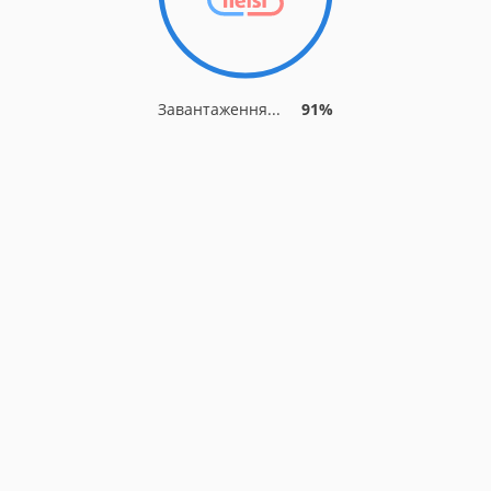
Завантаження...
91%