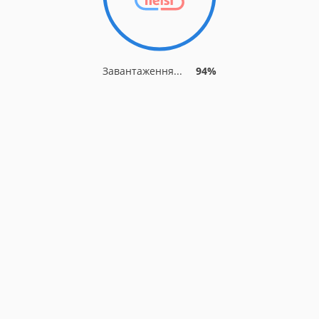
Завантаження...
94%