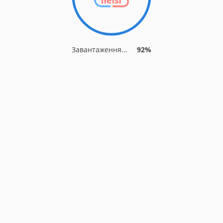
Завантаження...
92%