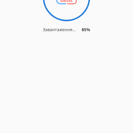
Завантаження...
92%