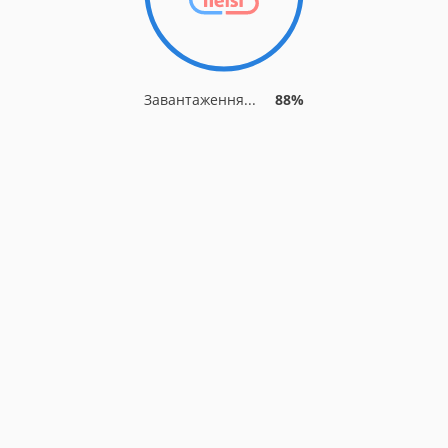
Завантаження...
95%