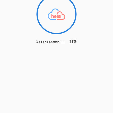
Завантаження...
91%