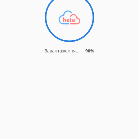
Завантаження...
90%