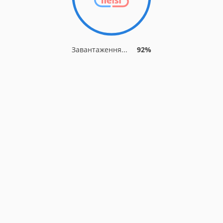
Завантаження...
92%