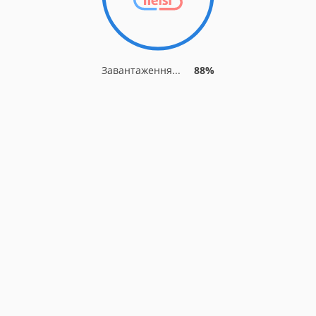
Завантаження...
88%