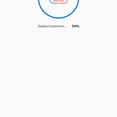
Завантаження...
94%