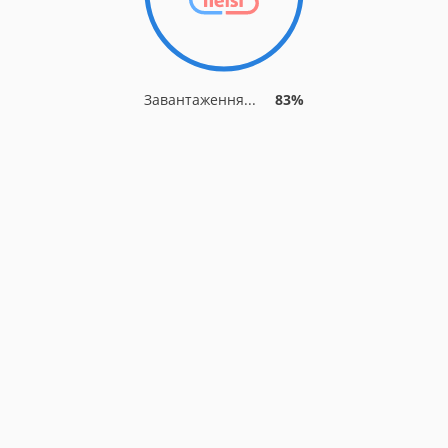
Завантаження...
88%