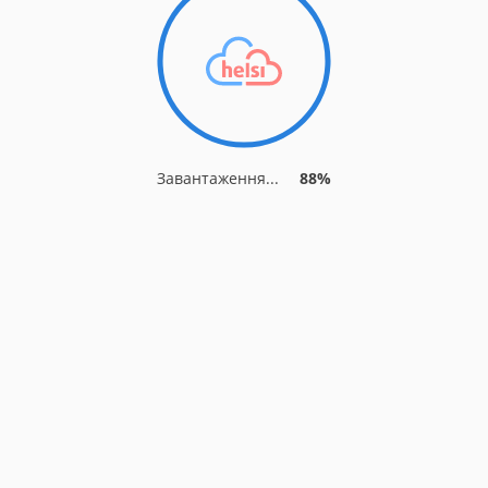
Завантаження...
93%