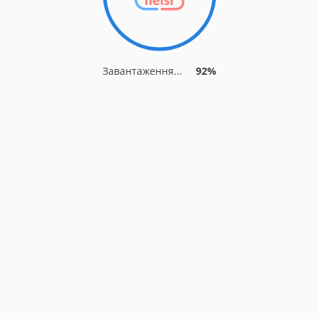
Завантаження...
92%