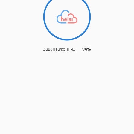
Завантаження...
94%