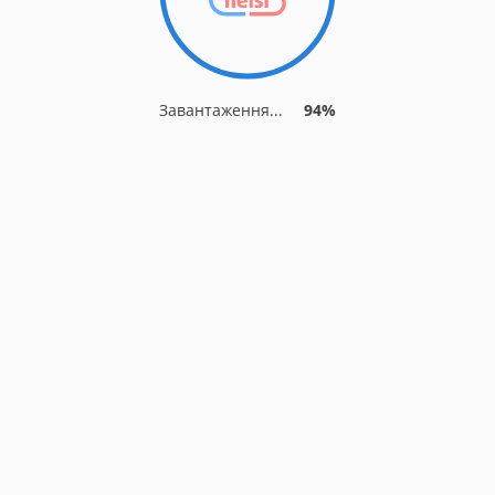
Завантаження...
94%